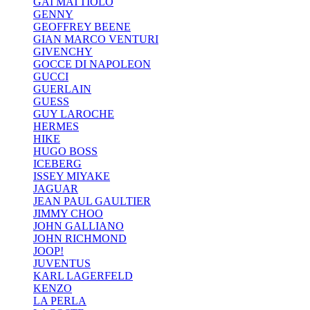
GAI MATTIOLO
GENNY
GEOFFREY BEENE
GIAN MARCO VENTURI
GIVENCHY
GOCCE DI NAPOLEON
GUCCI
GUERLAIN
GUESS
GUY LAROCHE
HERMES
HIKE
HUGO BOSS
ICEBERG
ISSEY MIYAKE
JAGUAR
JEAN PAUL GAULTIER
JIMMY CHOO
JOHN GALLIANO
JOHN RICHMOND
JOOP!
JUVENTUS
KARL LAGERFELD
KENZO
LA PERLA