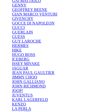
GAI MATTIOLO
GENNY
GEOFFREY BEENE
GIAN MARCO VENTURI
GIVENCHY
GOCCE DI NAPOLEON
GUCCI
GUERLAIN
GUESS
GUY LAROCHE
HERMES
HIKE
HUGO BOSS
ICEBERG
ISSEY MIYAKE
JAGUAR
JEAN PAUL GAULTIER
JIMMY CHOO
JOHN GALLIANO
JOHN RICHMOND
JOOP!
JUVENTUS
KARL LAGERFELD
KENZO
LA PERLA